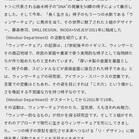
ト＞に代表される曲木椅子の“DNA”の発展を50脚の椅子によって展示し
ました。そして今年、「長く生きる」椅子のもう一つの水脈である「ウ
ィンザーチェア」に焦点を当て、その世界に魅了された３組のデザイナ
ー、藤森泰司、DRILL DESIGN、INODA+SVEJEが2011年に結成した
《Windsor Department》の活動を紹介します。
「ウィンザーチェア」の起源は、17世紀後半のイギリス、ウィンザーと
その周辺地域で、庶民の家庭や農家で使う実用的な椅子として指物師た
ちが作り始めたものと言われています。「厚い木製の座面を基盤とし
て、椅子の脚、スピンドルなどが直接座面に接合された椅子である」と
は、ウィンザーチェアの研究家、アイヴァン・スパークスの定義です。
言葉での定義はともあれ、その姿を目にすれば「これだ」という懐かし
さを喚起する不思議な力を持つ椅子なのです。
《Windsor Department》がスタートしてから2021年で10年。
その活動は、ウィンザーチェアのかたち、空気感、えも言われぬ魅力、
「ウィンザー的なるもの」が何かを探る研究会です。そして３組がそれ
ぞれのアプローチで現代に生きるウィンザーチェアを形にしてきまし
た。 一つの椅子の原型を進化させ未来へつなげる「リ・デザイン」に価
値を置く活動であることも注目すべき点です。